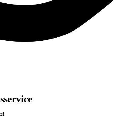
sservice
te!