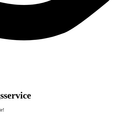
sservice
te!