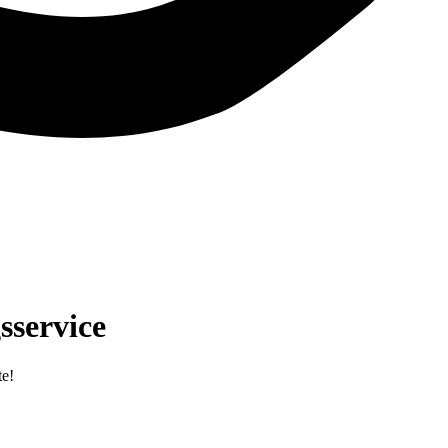
sservice
te!