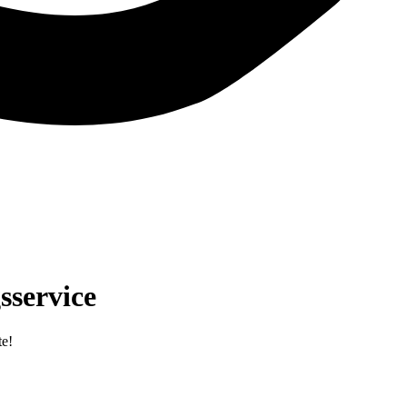
sservice
te!