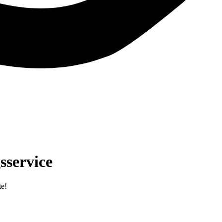
sservice
te!