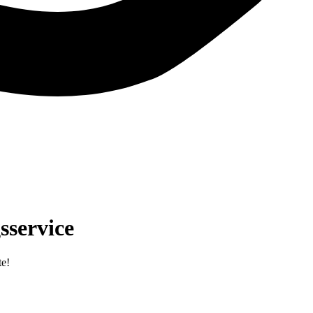
sservice
te!