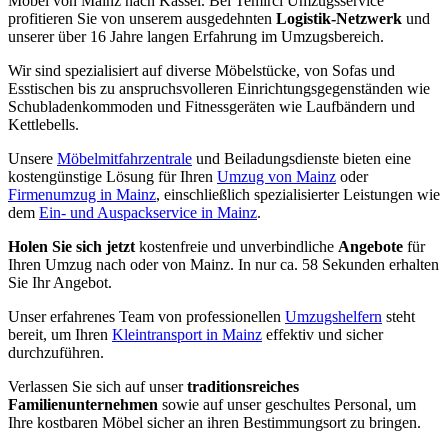
Möbel von Mainz nach Kassel. Bei Temirci Umzugsservice
profitieren Sie von unserem ausgedehnten
Logistik-Netzwerk
und
unserer über 16 Jahre langen Erfahrung im Umzugsbereich.
Wir sind spezialisiert auf diverse Möbelstücke, von Sofas und
Esstischen bis zu anspruchsvolleren Einrichtungsgegenständen wie
Schubladenkommoden und Fitnessgeräten wie Laufbändern und
Kettlebells.
Unsere
Möbelmitfahrzentrale
und Beiladungsdienste bieten eine
kostengünstige Lösung für Ihren
Umzug von Mainz
oder
Firmenumzug in Mainz
, einschließlich spezialisierter Leistungen wie
dem
Ein- und Auspackservice in Mainz
.
Holen Sie sich jetzt
kostenfreie und unverbindliche
Angebote
für
Ihren Umzug nach oder von Mainz. In nur ca. 58 Sekunden erhalten
Sie Ihr Angebot.
Unser erfahrenes Team von professionellen
Umzugshelfern
steht
bereit, um Ihren
Kleintransport in Mainz
effektiv und sicher
durchzuführen.
Verlassen Sie sich auf unser
traditionsreiches
Familienunternehmen
sowie auf unser geschultes Personal, um
Ihre kostbaren Möbel sicher an ihren Bestimmungsort zu bringen.