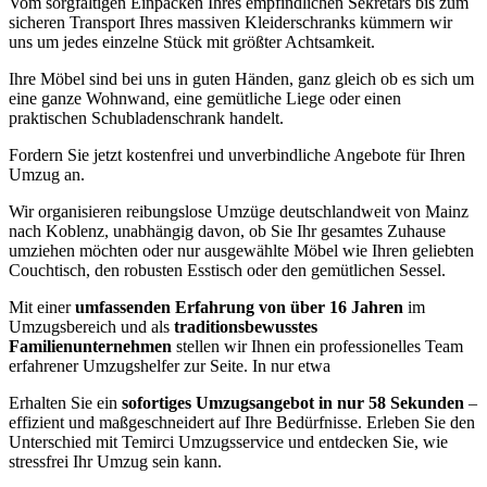
Vom sorgfältigen Einpacken Ihres empfindlichen Sekretärs bis zum
sicheren Transport Ihres massiven Kleiderschranks kümmern wir
uns um jedes einzelne Stück mit größter Achtsamkeit.
Ihre Möbel sind bei uns in guten Händen, ganz gleich ob es sich um
eine ganze Wohnwand, eine gemütliche Liege oder einen
praktischen Schubladenschrank handelt.
Fordern Sie jetzt kostenfrei und unverbindliche Angebote für Ihren
Umzug an.
Wir organisieren reibungslose Umzüge deutschlandweit von Mainz
nach Koblenz, unabhängig davon, ob Sie Ihr gesamtes Zuhause
umziehen möchten oder nur ausgewählte Möbel wie Ihren geliebten
Couchtisch, den robusten Esstisch oder den gemütlichen Sessel.
Mit einer
umfassenden Erfahrung von über 16 Jahren
im
Umzugsbereich und als
traditionsbewusstes
Familienunternehmen
stellen wir Ihnen ein professionelles Team
erfahrener Umzugshelfer zur Seite. In nur etwa
Erhalten Sie ein
sofortiges Umzugsangebot in nur 58 Sekunden
–
effizient und maßgeschneidert auf Ihre Bedürfnisse. Erleben Sie den
Unterschied mit Temirci Umzugsservice und entdecken Sie, wie
stressfrei Ihr Umzug sein kann.